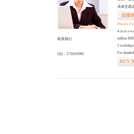
具体交易
我要
Process Ov
4.cn is a w
million RMB
联系我们
5 workdays
For detaile
QQ：2726103981
BUY 