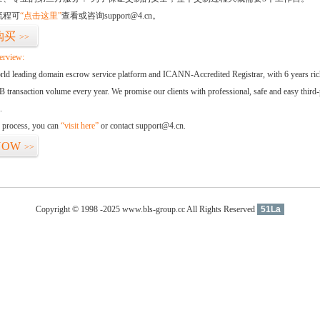
流程可
“点击这里”
查看或咨询support@4.cn。
购买
>>
erview:
orld leading domain escrow service platform and ICANN-Accredited Registrar, with 6 years ri
 transaction volume every year. We promise our clients with professional, safe and easy third-
.
d process, you can
“visit here”
or contact support@4.cn.
NOW
>>
Copyright © 1998 -2025 www.bls-group.cc All Rights Reserved
51La