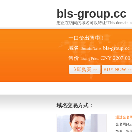
bls-group.cc
您正在访问的域名可以转让!This domain name i
一口价出售中！
域名
bls-group.cc
Domain Name:
售价
CNY 2207.00
Listing Price:
立即购买
BUY NOW
>>
>>
域名交易方式：
通过金名网(
金名网(4
简单、安